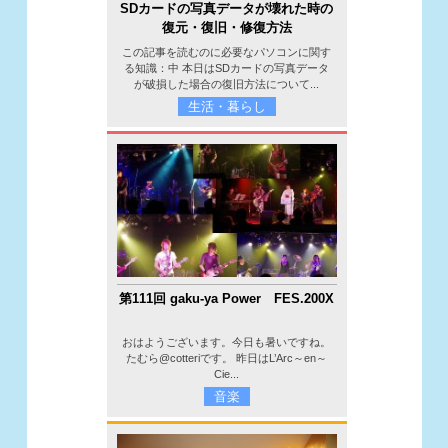
SDカードの写真データが壊れた時の
復元・復旧・修復方法
この記事を読むのに必要なパソコンに関す
る知識：中 本日はSDカードの写真データ
が破損した場合の復旧方法について...
生活・暮らし
第111回 gaku-ya Power FES.200X
おはようございます。今日も暑いですね。
たむら@cotteriです。 昨日はL’Arc～en～
Cie...
音楽