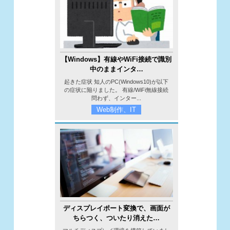
【Windows】有線やWiFi接続で識別
中のままインタ…
起きた症状 知人のPC(Windows10)が以下
の症状に陥りました。 有線/WiFi無線接続
問わず、インター...
Web制作、IT
ディスプレイポート変換で、画面が
ちらつく、ついたり消えた…