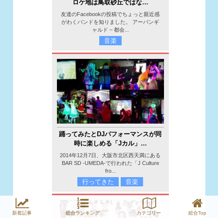
ロケ地は鳥取砂丘ではな…
友達のFacebookの投稿でちょっと親近感
がわくバンドを知りました。 アーバンギ
ャルド – 都会...
音楽
踊ってみたとDJパフォーマンスが同
時に楽しめる「Jカル」…
2014年12月7日、大阪市北区西天満にある
BAR SD -UMEDA-で行われた「J Culture
fro...
行ってきた
音楽
新着記事
総合ランキング
カテゴリー
総合Top