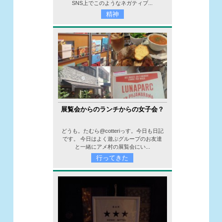
SNS上でこのようなネガティブ...
精神
展覧会からのランチからの女子会？
どうも。たむら@cotteriっす。今日も日記
です。 今日はよく遊ぶグループのお友達
と一緒にアメ村の展覧会にい...
行ってきた