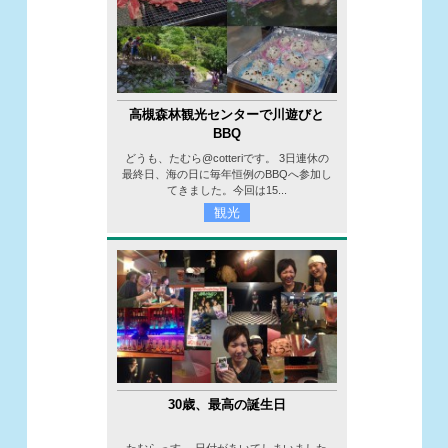
高槻森林観光センターで川遊びと
BBQ
どうも、たむら@cotteriです。 3日連休の
最終日、海の日に毎年恒例のBBQへ参加し
てきました。今回は15...
観光
30歳、最高の誕生日