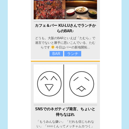
カフェ＆バー KU-LUさんでランチか
らのBAR♪
どうも。大阪のBARといえば「たむら」で
過言でないと勝手に思いこんでいる、たむ
らです
今日はバーの新地開拓...
BAR
ランチ
SNSでのネガティブ発言、ちょいと
待ちなはれ
「もうみんな嫌い」 「だれも信じられな
い」 「○○○くんってメッチャムカつく」