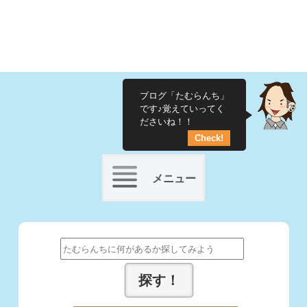
ブログ「たむらんち」
です♪覚えていってく
ださいね！！
Check!
メニュー
Skip
to
Search
content
for: