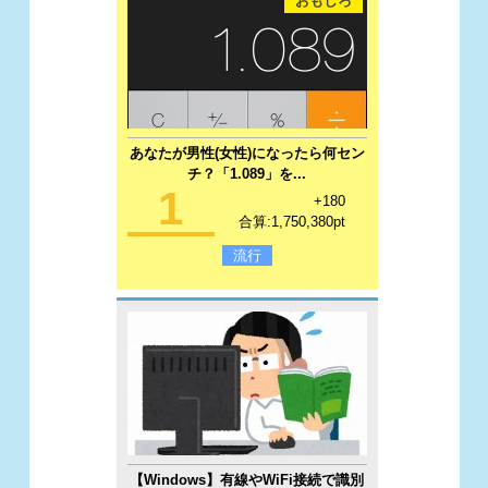
おもしろ
あなたが男性(女性)になったら何セン
チ？「1.089」を...
1
+180
合算:1,750,380pt
流行
【Windows】有線やWiFi接続で識別