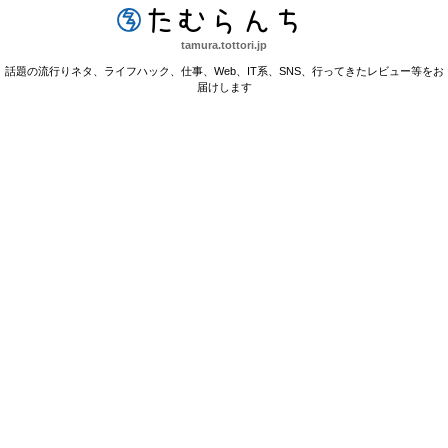
たむらんち
tamura.tottori.jp
話題の流行りネタ、ライフハック、仕事、Web、IT系、SNS、行ってきたレビュー等をお
届けします