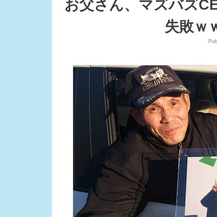
お父さん、マズバズC
失敗ｗ
Pub