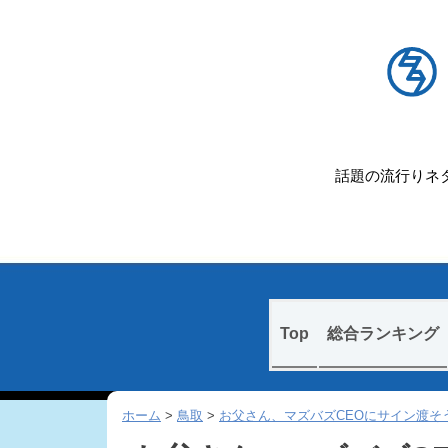
話題の流行りネタ
Skip
Top
総合ランキング
to
content
ホーム
>
鳥取
>
お父さん、マズバズCEOにサイン渡そ