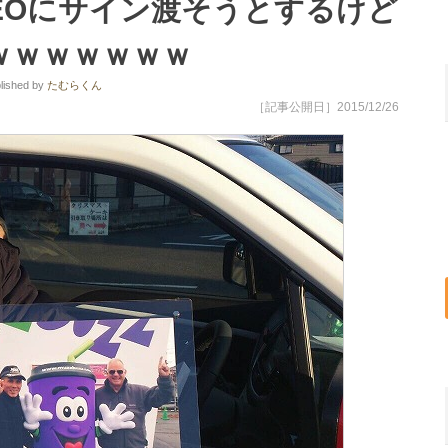
EOにサイン渡そうとするけど
ｗｗｗｗｗｗｗ
lished
by
たむらくん
［記事公開日］2015/12/26