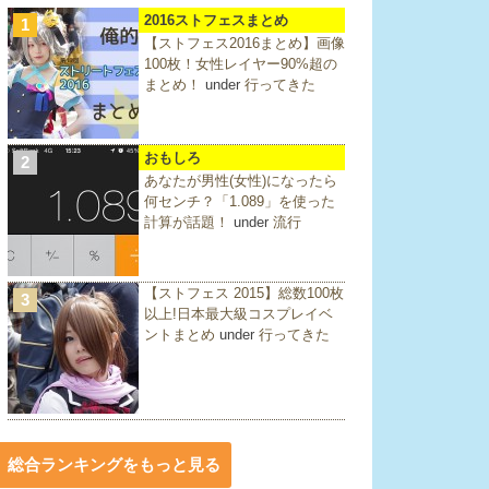
2016ストフェスまとめ
1
【ストフェス2016まとめ】画像
100枚！女性レイヤー90%超の
まとめ！
under
行ってきた
おもしろ
2
あなたが男性(女性)になったら
何センチ？「1.089」を使った
計算が話題！
under
流行
【ストフェス 2015】総数100枚
3
以上!日本最大級コスプレイベ
ントまとめ
under
行ってきた
総合ランキングをもっと見る