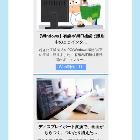
【Windows】有線やWiFi接続で識別
中のままインタ…
起きた症状 知人のPC(Windows10)が以下
の症状に陥りました。 有線/WiFi無線接続
問わず、インター...
Web制作、IT
ディスプレイポート変換で、画面が
ちらつく、ついたり消えた…