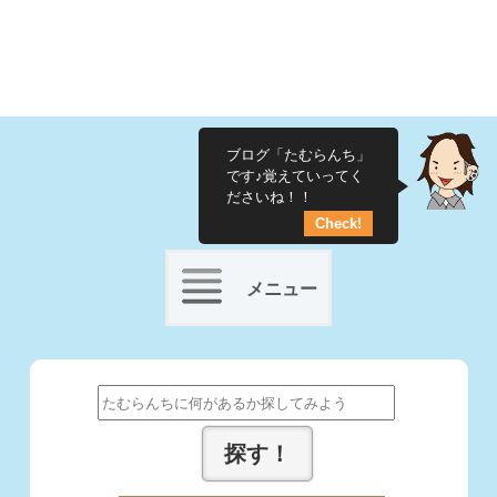
ブログ「たむらんち」
です♪覚えていってく
ださいね！！
Check!
メニュー
Skip
to
Search
content
for: