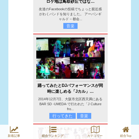
ロケ地は鳥取砂丘ではな…
友達のFacebookの投稿でちょっと親近感
がわくバンドを知りました。 アーバンギ
ャルド – 都会...
音楽
踊ってみたとDJパフォーマンスが同
時に楽しめる「Jカル」…
2014年12月7日、大阪市北区西天満にある
BAR SD -UMEDA-で行われた「J Culture
fro...
行ってきた
音楽
新着記事
総合ランキング
カテゴリー
総合Top