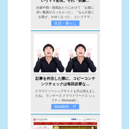
いうママ必見。それ「妊娠…
妊娠中期～後期あたりにかけて 「お腹に
赤い亀裂が入っちゃった」 「なんか急に
お腹が、かゆくなった」 というママ...
生活・暮らし
記事を外注した際に、コピーコンテ
ンツチェックは毎回必要な…
クラウドソーシングサイトも沢山増えまし
たね。 ランサーズ クラウドワークス シュ
フティ Woman&C...
Web制作、IT