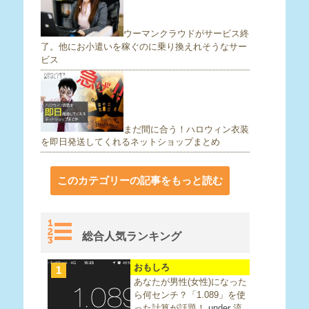
ウーマンクラウドがサービス終
了。他にお小遣いを稼ぐのに乗り換えれそうなサー
ビス
まだ間に合う！ハロウィン衣装
を即日発送してくれるネットショップまとめ
このカテゴリーの記事をもっと読む
総合人気ランキング
おもしろ
1
あなたが男性(女性)になった
ら何センチ？「1.089」を使
った計算が話題！
under
流