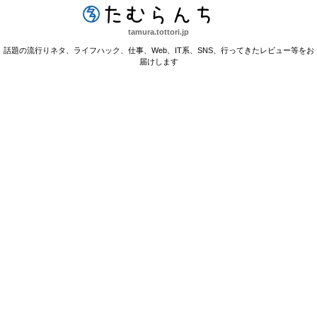
たむらんち
tamura.tottori.jp
話題の流行りネタ、ライフハック、仕事、Web、IT系、SNS、行ってきたレビュー等をお
届けします