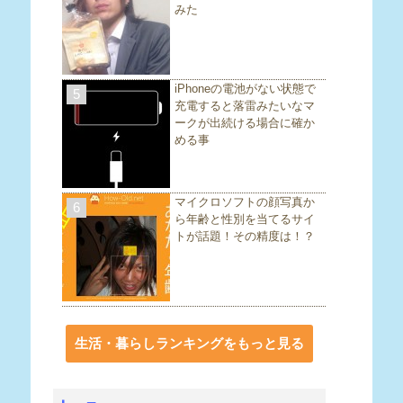
みた
iPhoneの電池がない状態で
5
充電すると落雷みたいなマ
ークが出続ける場合に確か
める事
マイクロソフトの顔写真か
6
ら年齢と性別を当てるサイ
トが話題！その精度は！？
生活・暮らしランキングをもっと見る