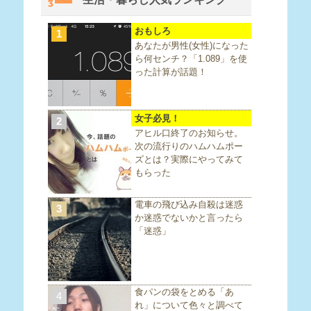
おもしろ
1
あなたが男性(女性)になった
ら何センチ？「1.089」を使
った計算が話題！
女子必見！
2
アヒル口終了のお知らせ。
次の流行りのハムハムポー
ズとは？実際にやってみて
もらった
電車の飛び込み自殺は迷惑
3
か迷惑でないかと言ったら
「迷惑」
食パンの袋をとめる「あ
4
れ」について色々と調べて