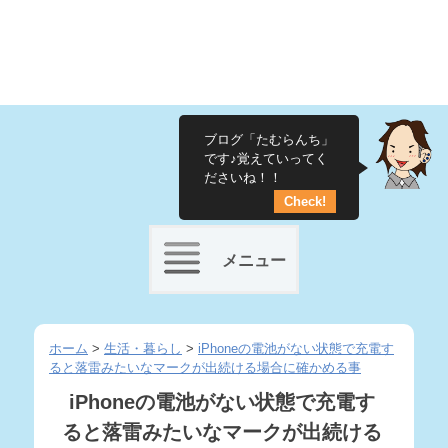
ブログ「たむらんち」
です♪覚えていってく
ださいね！！
Check!
メニュー
Skip
to
ホーム
>
生活・暮らし
>
iPhoneの電池がない状態で充電す
ると落雷みたいなマークが出続ける場合に確かめる事
content
iPhoneの電池がない状態で充電す
ると落雷みたいなマークが出続ける