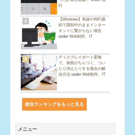
行
【Windows】有線やWiFi接
2
続で識別中のままインター
ネットに繋がらない場合
under
Web制作、IT
ディスプレイポート変換
3
で、画面がちらつく、つい
たり消えたりする場合の解
決方法
under
Web制作、IT
総合ランキングをもっと見る
メニュー