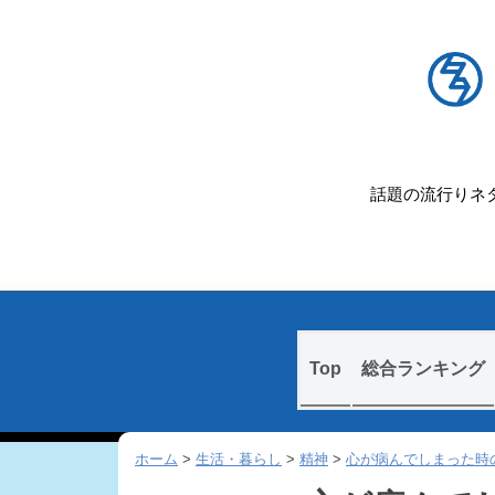
話題の流行りネタ
Skip
Top
総合ランキング
to
content
ホーム
>
生活・暮らし
>
精神
>
心が病んでしまった時