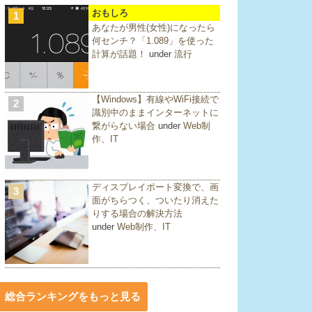
おもしろ
1
あなたが男性(女性)になったら
何センチ？「1.089」を使った
計算が話題！
under
流行
【Windows】有線やWiFi接続で
2
識別中のままインターネットに
繋がらない場合
under
Web制
作、IT
ディスプレイポート変換で、画
3
面がちらつく、ついたり消えた
りする場合の解決方法
under
Web制作、IT
総合ランキングをもっと見る