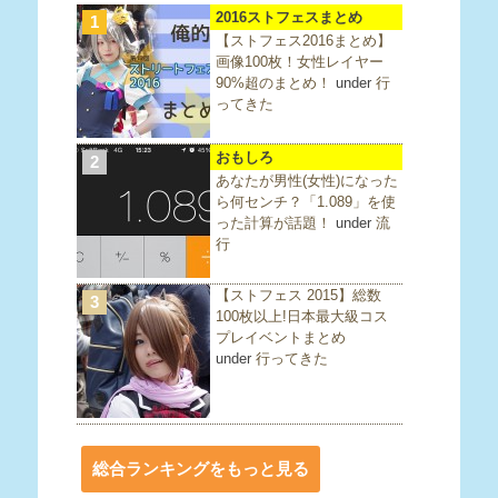
2016ストフェスまとめ
1
【ストフェス2016まとめ】
画像100枚！女性レイヤー
90%超のまとめ！
under
行
ってきた
おもしろ
2
あなたが男性(女性)になった
ら何センチ？「1.089」を使
った計算が話題！
under
流
行
【ストフェス 2015】総数
3
100枚以上!日本最大級コス
プレイベントまとめ
under
行ってきた
総合ランキングをもっと見る