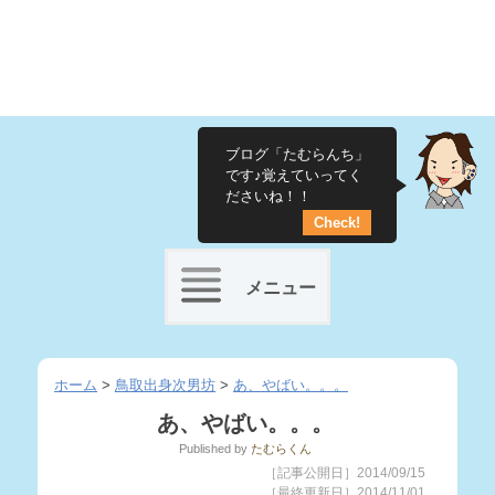
ブログ「たむらんち」
です♪覚えていってく
ださいね！！
Check!
メニュー
Skip
to
ホーム
>
鳥取出身次男坊
>
あ、やばい。。。
content
あ、やばい。。。
Published
by
たむらくん
［記事公開日］2014/09/15
［最終更新日］2014/11/01