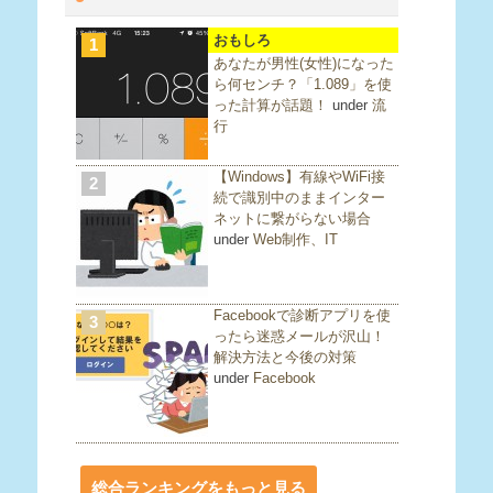
おもしろ
1
あなたが男性(女性)になった
ら何センチ？「1.089」を使
った計算が話題！
under
流
行
【Windows】有線やWiFi接
2
続で識別中のままインター
ネットに繋がらない場合
under
Web制作、IT
Facebookで診断アプリを使
3
ったら迷惑メールが沢山！
解決方法と今後の対策
under
Facebook
総合ランキングをもっと見る