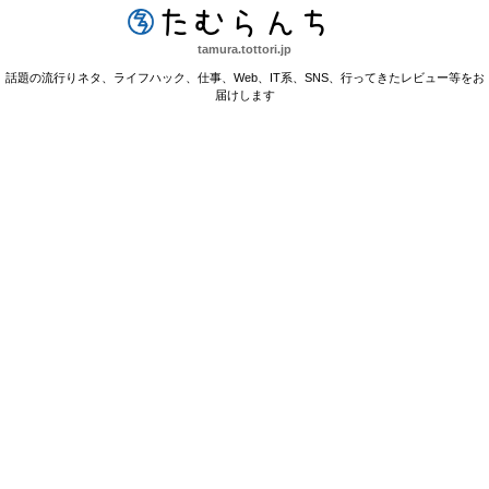
たむらんち
tamura.tottori.jp
話題の流行りネタ、ライフハック、仕事、Web、IT系、SNS、行ってきたレビュー等をお
届けします