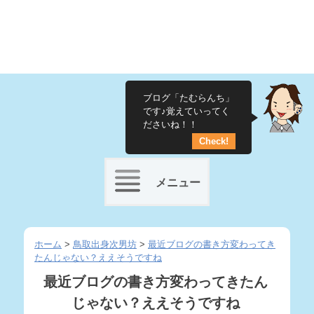
ブログ「たむらんち」
です♪覚えていってく
ださいね！！
Check!
メニュー
Skip
to
ホーム
>
鳥取出身次男坊
>
最近ブログの書き方変わってき
たんじゃない？ええそうですね
content
最近ブログの書き方変わってきたん
じゃない？ええそうですね