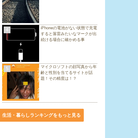
iPhoneの電池がない状態で充電
4
すると落雷みたいなマークが出
続ける場合に確かめる事
マイクロソフトの顔写真から年
5
齢と性別を当てるサイトが話
題！その精度は！？
生活・暮らしランキングをもっと見る