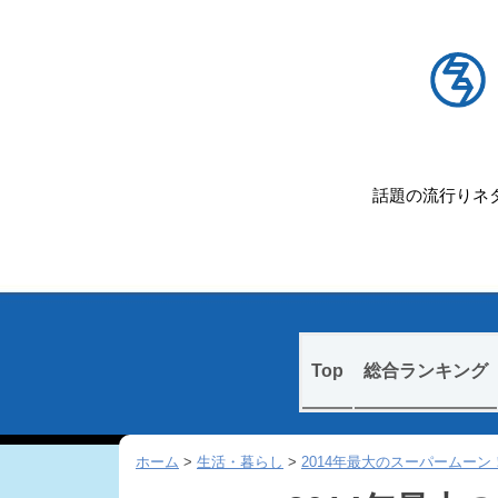
話題の流行りネタ
Skip
Top
総合ランキング
to
content
ホーム
>
生活・暮らし
>
2014年最大のスーパームーン