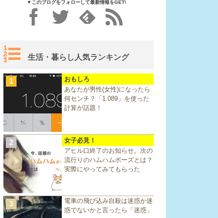
▼このブログをフォローして最新情報をGET!
生活・暮らし人気ランキング
おもしろ
1
あなたが男性(女性)になったら
何センチ？「1.089」を使った
計算が話題！
女子必見！
2
アヒル口終了のお知らせ。次の
流行りのハムハムポーズとは？
実際にやってみてもらった
電車の飛び込み自殺は迷惑か迷
3
惑でないかと言ったら「迷惑」