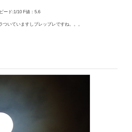
ード:1/10 F値：5.6
ザラついていますしブレッブレですね。。。