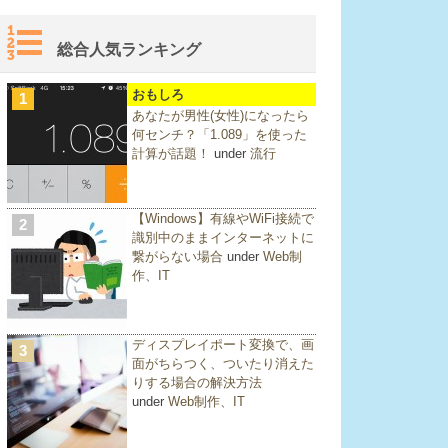
総合人気ランキング
おもしろ
1
あなたが男性(女性)になったら
何センチ？「1.089」を使った
計算が話題！
under
流行
【Windows】有線やWiFi接続で
2
識別中のままインターネットに
繋がらない場合
under
Web制
作、IT
ディスプレイポート変換で、画
3
面がちらつく、ついたり消えた
りする場合の解決方法
under
Web制作、IT