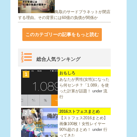
鳥取のサードプラネットが閉店
する理由。その背景には60億の負債が関係か
このカテゴリーの記事をもっと読む
総合人気ランキング
おもしろ
1
あなたが男性(女性)になった
ら何センチ？「1.089」を使
った計算が話題！
under
流
行
2016ストフェスまとめ
2
【ストフェス2016まとめ】
画像100枚！女性レイヤー
90%超のまとめ！
under
行
ってきた