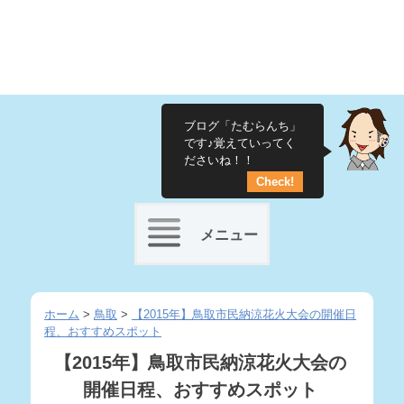
ブログ「たむらんち」
です♪覚えていってく
ださいね！！
Check!
メニュー
Skip
to
ホーム
>
鳥取
>
【2015年】鳥取市民納涼花火大会の開催日
程、おすすめスポット
content
【2015年】鳥取市民納涼花火大会の
開催日程、おすすめスポット