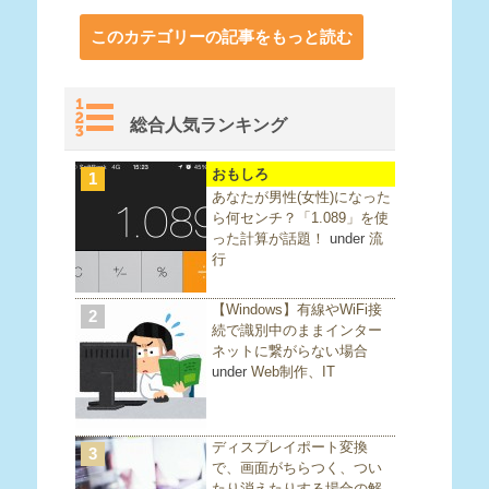
このカテゴリーの記事をもっと読む
総合人気ランキング
おもしろ
1
あなたが男性(女性)になった
ら何センチ？「1.089」を使
った計算が話題！
under
流
行
【Windows】有線やWiFi接
2
続で識別中のままインター
ネットに繋がらない場合
under
Web制作、IT
ディスプレイポート変換
3
で、画面がちらつく、つい
たり消えたりする場合の解