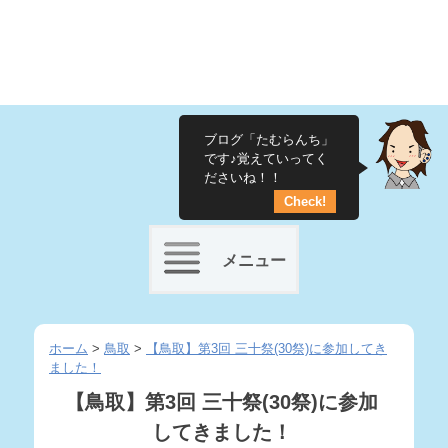
ブログ「たむらんち」
です♪覚えていってく
ださいね！！
Check!
メニュー
Skip
to
ホーム
>
鳥取
>
【鳥取】第3回 三十祭(30祭)に参加してき
ました！
content
【鳥取】第3回 三十祭(30祭)に参加
してきました！