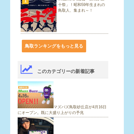
1
十祭」！昭和59年生まれの
鳥取人、集まれ～！
鳥取ランキングをもっと見る
このカテゴリーの新着記事
マズバズ鳥取砂丘店が4月16日
にオープン。既に大盛り上がりの予兆