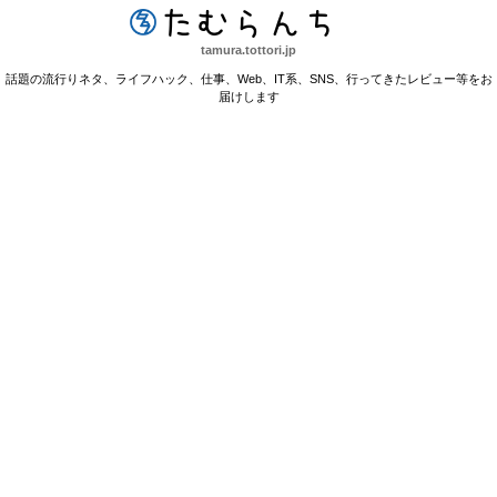
たむらんち
tamura.tottori.jp
話題の流行りネタ、ライフハック、仕事、Web、IT系、SNS、行ってきたレビュー等をお
届けします