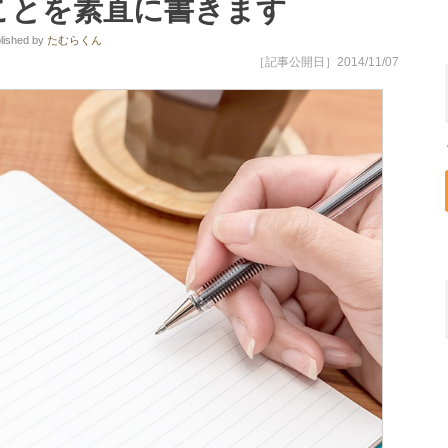
ことを素直に書きます
lished
by
たむらくん
［記事公開日］2014/11/07