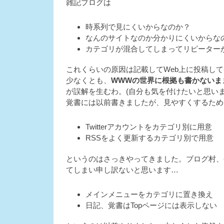
雑記ブログは
時系列で見にくいからなのか？
なんのサイトなのか分かりにくいからな
カテゴリが混合してしまってリピーター
これくらいの原因は記載してWeb上に投稿し
少なくとも、
WWWの世界に根拠も書かないま
が誤解を生むわ。(自分も気を付けたいと思いま
覚書には以前書きましたが、見やすくするため
Twitterアカウントをカテゴリ別に用意
RSSをよく更新するカテゴリ別で用意
というのはさっきやってきました。ブログ村、
てしまい申し訳ないと思います…
メインメニューをカテゴリに置き換え
日記、覚書はTopページには表示しない