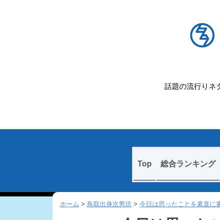
話題の流行りネタ
Skip
Top
総合ランキング
to
content
ホーム
>
鳥取出身次男坊
>
今日は思ったことを素直に