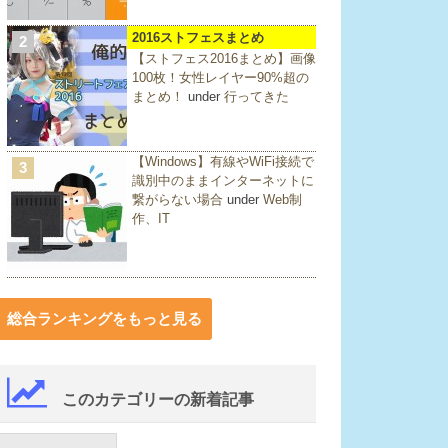
2016ストフェスまとめ
2
【ストフェス2016まとめ】画像
100枚！女性レイヤー90%超の
まとめ！
under
行ってきた
【Windows】有線やWiFi接続で
3
識別中のままインターネットに
繋がらない場合
under
Web制
作、IT
総合ランキングをもっと見る
このカテゴリーの新着記事