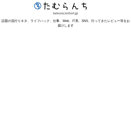
たむらんち
tamura.tottori.jp
話題の流行りネタ、ライフハック、仕事、Web、IT系、SNS、行ってきたレビュー等をお
届けします