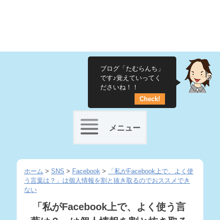
ブログ「たむらんち」
です♪覚えていってく
ださいね！！
Check!
メニュー
Skip
to
ホーム
>
SNS
>
Facebook
>
「私がFacebook上で、よく使
う言葉は？」は個人情報を割と抜き取るのでおススメでき
content
ない
「私がFacebook上で、よく使う言