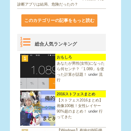
診断アプリは結局、危険だったの？
このカテゴリーの記事をもっと読む
総合人気ランキング
おもしろ
1
あなたが男性(女性)になった
ら何センチ？「1.089」を使
った計算が話題！
under
流
行
2016ストフェスまとめ
2
【ストフェス2016まとめ】
画像100枚！女性レイヤー
90%超のまとめ！
under
行
ってきた
【Windows】有線やWiFi接