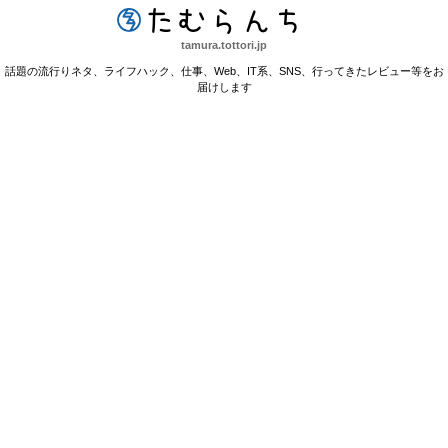
たむらんち
tamura.tottori.jp
話題の流行りネタ、ライフハック、仕事、Web、IT系、SNS、行ってきたレビュー等をお
届けします