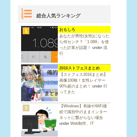
総合人気ランキング
おもしろ
1
あなたが男性(女性)になった
ら何センチ？「1.089」を使
った計算が話題！
under
流
行
2016ストフェスまとめ
2
【ストフェス2016まとめ】
画像100枚！女性レイヤー
90%超のまとめ！
under
行
ってきた
【Windows】有線やWiFi接
3
続で識別中のままインター
ネットに繋がらない場合
under
Web制作、IT