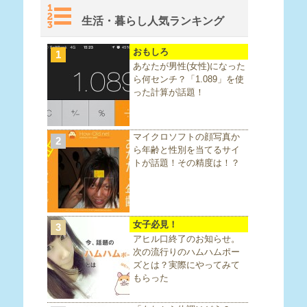
生活・暮らし人気ランキング
おもしろ
1
あなたが男性(女性)になった
ら何センチ？「1.089」を使
った計算が話題！
マイクロソフトの顔写真か
2
ら年齢と性別を当てるサイ
トが話題！その精度は！？
女子必見！
3
アヒル口終了のお知らせ。
次の流行りのハムハムポー
ズとは？実際にやってみて
もらった