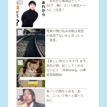
「あれから体調はどう？…
4
(以下、略)」という迷惑メー
ルにご注意！
電車の飛び込み自殺は迷惑
5
か迷惑でないかと言ったら
「迷惑」
【新しいJKビジネス?】女子
6
高生が朝、起こしてくれる
サービス「JKMorning」の事
前登録開始
食パンの袋をとめる「あ
7
れ」について色々と調べて
みた