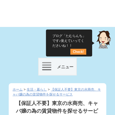
ブログ「たむらんち」
です♪覚えていってく
ださいね！！
Check!
メニュー
Skip
to
ホーム
>
生活・暮らし
>
【保証人不要】東京の水商売、キ
ャバ嬢の為の賃貸物件を探せるサービス
content
【保証人不要】東京の水商売、キャ
バ嬢の為の賃貸物件を探せるサービ