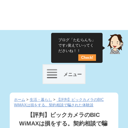
ブログ「たむらんち」
です♪覚えていってく
ださいね！！
Check!
メニュー
Skip
to
ホーム
>
生活・暮らし
>
【評判】ビックカメラのBIC
WiMAXは損をする。契約相談で騙された体験談
content
【評判】ビックカメラのBIC
WiMAXは損をする。契約相談で騙