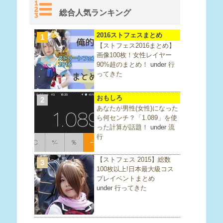
総合人気ランキング
2016ストフェスまとめ
1
【ストフェス2016まとめ】
画像100枚！女性レイヤー
90%超のまとめ！
under
行
ってきた
おもしろ
2
あなたが男性(女性)になった
ら何センチ？「1.089」を使
った計算が話題！
under
流
行
【ストフェス 2015】総数
3
100枚以上!日本最大級コス
プレイベントまとめ
under
行ってきた