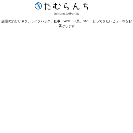
たむらんち
tamura.tottori.jp
話題の流行りネタ、ライフハック、仕事、Web、IT系、SNS、行ってきたレビュー等をお
届けします