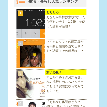
生活・暮らし人気ランキング
おもしろ
1
あなたが男性(女性)になった
ら何センチ？「1.089」を使
った計算が話題！
マイクロソフトの顔写真か
2
ら年齢と性別を当てるサイ
トが話題！その精度は！？
女子必見！
3
アヒル口終了のお知らせ。
次の流行りのハムハムポー
ズとは？実際にやってみて
もらった
「あれから体調はどう？…
4
(以下、略)」という迷惑メー