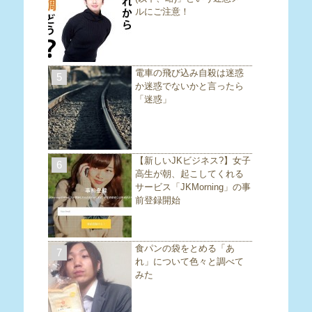
ルにご注意！
電車の飛び込み自殺は迷惑
5
か迷惑でないかと言ったら
「迷惑」
【新しいJKビジネス?】女子
6
高生が朝、起こしてくれる
サービス「JKMorning」の事
前登録開始
食パンの袋をとめる「あ
7
れ」について色々と調べて
みた