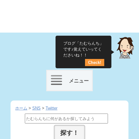
ブログ「たむらんち」
です♪覚えていってく
ださいね！！
Check!
メニュー
Skip
to
ホーム
>
SNS
>
Twitter
content
Search
for: