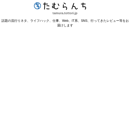
たむらんち
tamura.tottori.jp
話題の流行りネタ、ライフハック、仕事、Web、IT系、SNS、行ってきたレビュー等をお
届けします