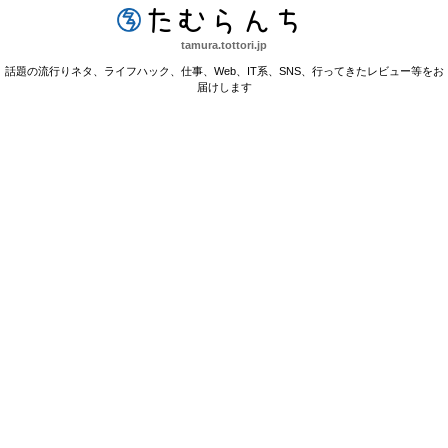
たむらんち
tamura.tottori.jp
話題の流行りネタ、ライフハック、仕事、Web、IT系、SNS、行ってきたレビュー等をお
届けします