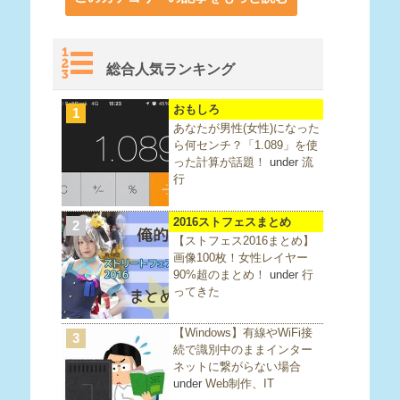
総合人気ランキング
おもしろ
1
あなたが男性(女性)になった
ら何センチ？「1.089」を使
った計算が話題！
under
流
行
2016ストフェスまとめ
2
【ストフェス2016まとめ】
画像100枚！女性レイヤー
90%超のまとめ！
under
行
ってきた
【Windows】有線やWiFi接
3
続で識別中のままインター
ネットに繋がらない場合
under
Web制作、IT