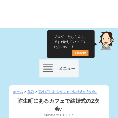
ブログ「たむらんち」
です♪覚えていってく
ださいね！！
Check!
メニュー
Skip
to
ホーム
>
鳥取
>
弥生町にあるカフェで結婚式の2次会♪
content
弥生町にあるカフェで結婚式の2次
会♪
Published
by
たむらくん