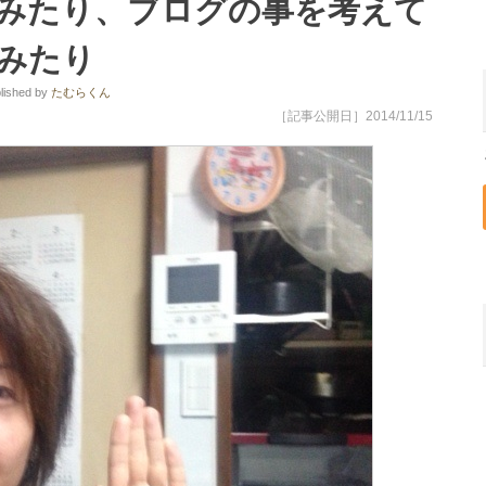
みたり、ブログの事を考えて
みたり
lished
by
たむらくん
［記事公開日］2014/11/15