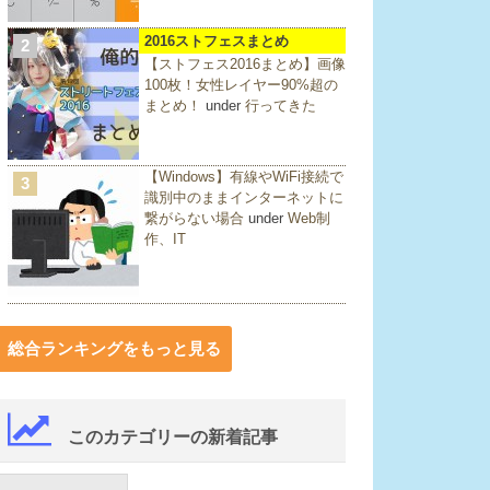
2016ストフェスまとめ
2
【ストフェス2016まとめ】画像
100枚！女性レイヤー90%超の
まとめ！
under
行ってきた
【Windows】有線やWiFi接続で
3
識別中のままインターネットに
繋がらない場合
under
Web制
作、IT
総合ランキングをもっと見る
このカテゴリーの新着記事