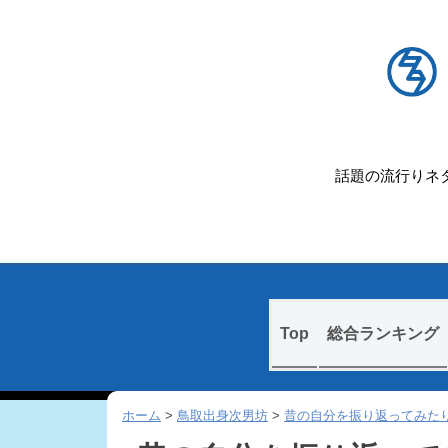
話題の流行りネタ
Skip
Top
総合ランキング
to
content
ホーム
>
鳥取出身次男坊
>
昔の自分を振り返ってみた