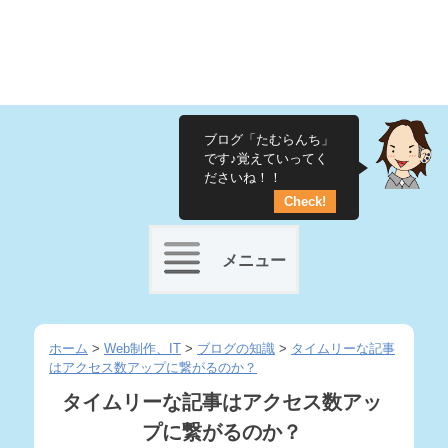
ブログ「たむらんち」
です♪覚えていってく
ださいね！！
Check!
メニュー
Skip
to
ホーム
>
Web制作、IT
>
ブログの知識
>
タイムリーな記事
はアクセス数アップに繋がるのか？
content
タイムリーな記事はアクセス数アッ
プに繋がるのか？