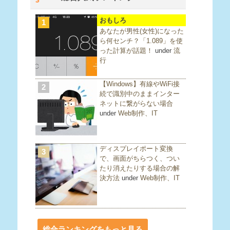
おもしろ
1
あなたが男性(女性)になった
ら何センチ？「1.089」を使
った計算が話題！
under
流
行
【Windows】有線やWiFi接
2
続で識別中のままインター
ネットに繋がらない場合
under
Web制作、IT
ディスプレイポート変換
3
で、画面がちらつく、つい
たり消えたりする場合の解
決方法
under
Web制作、IT
総合ランキングをもっと見る