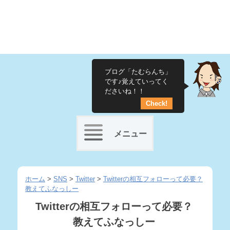
ブログ「たむらんち」
です♪覚えていってく
ださいね！！
Check!
メニュー
Skip
to
ホーム
>
SNS
>
Twitter
>
Twitterの相互フォローって必要？
教えてふなっしー
content
Twitterの相互フォローって必要？
教えてふなっしー