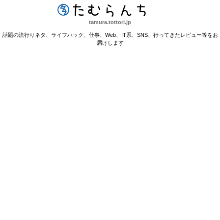
たむらんち
tamura.tottori.jp
話題の流行りネタ、ライフハック、仕事、Web、IT系、SNS、行ってきたレビュー等をお
届けします