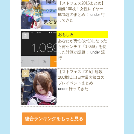
【ストフェス2016まとめ】
画像100枚！女性レイヤー
90%超のまとめ！
under
行
ってきた
おもしろ
2
あなたが男性(女性)になった
ら何センチ？「1.089」を使
った計算が話題！
under
流
行
【ストフェス 2015】総数
3
100枚以上!日本最大級コス
プレイベントまとめ
under
行ってきた
総合ランキングをもっと見る