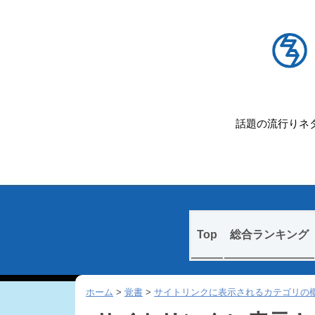
話題の流行りネタ
Skip
Top
総合ランキング
to
content
ホーム
>
覚書
>
サイトリンクに表示されるカテゴリの