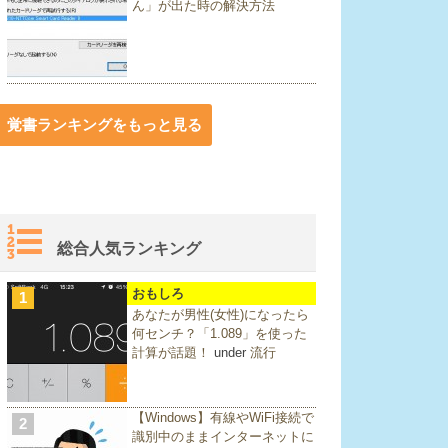
ん」が出た時の解決方法
覚書ランキングをもっと見る
総合人気ランキング
おもしろ
1
あなたが男性(女性)になったら
何センチ？「1.089」を使った
計算が話題！
under
流行
【Windows】有線やWiFi接続で
2
識別中のままインターネットに