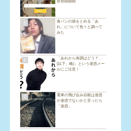
前登録開始
食パンの袋をとめる「あ
5
れ」について色々と調べて
みた
「あれから体調はどう？…
6
(以下、略)」という迷惑メー
ルにご注意！
電車の飛び込み自殺は迷惑
7
か迷惑でないかと言ったら
「迷惑」