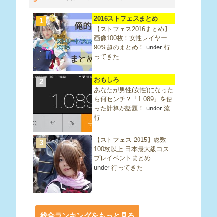
2016ストフェスまとめ
1
【ストフェス2016まとめ】
画像100枚！女性レイヤー
90%超のまとめ！
under
行
ってきた
おもしろ
2
あなたが男性(女性)になった
ら何センチ？「1.089」を使
った計算が話題！
under
流
行
【ストフェス 2015】総数
3
100枚以上!日本最大級コス
プレイベントまとめ
under
行ってきた
総合ランキングをもっと見る