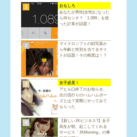
おもしろ
1
あなたが男性(女性)になった
ら何センチ？「1.089」を使
った計算が話題！
マイクロソフトの顔写真か
2
ら年齢と性別を当てるサイ
トが話題！その精度は！？
女子必見！
3
アヒル口終了のお知らせ。
次の流行りのハムハムポー
ズとは？実際にやってみて
もらった
【新しいJKビジネス?】女子
4
高生が朝、起こしてくれる
サービス「JKMorning」の事