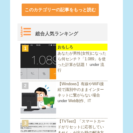
このカテゴリーの記事をもっと読む
総合人気ランキング
おもしろ
1
あなたが男性(女性)になった
ら何センチ？「1.089」を使
った計算が話題！
under
流
行
【Windows】有線やWiFi接
2
続で識別中のままインター
ネットに繋がらない場合
under
Web制作、IT
【TVTest】「スマートカー
3
ドがリセットに応答してい
ません」が出た時の解決方