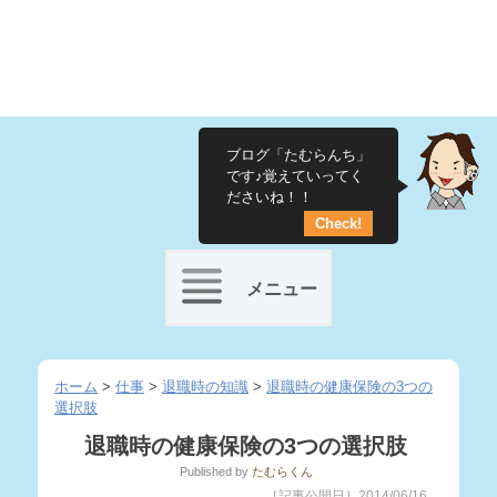
ブログ「たむらんち」
です♪覚えていってく
ださいね！！
Check!
メニュー
Skip
to
ホーム
>
仕事
>
退職時の知識
>
退職時の健康保険の3つの
選択肢
content
退職時の健康保険の3つの選択肢
Published
by
たむらくん
［記事公開日］2014/06/16