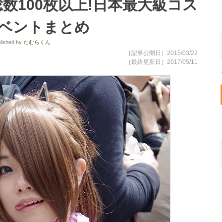
総数100枚以上!日本最大級コス
ベントまとめ
lished
by
たむらくん
［記事公開日］2015/03/22
［最終更新日］2017/05/11