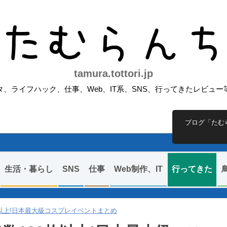
たむらん
tamura.tottori.jp
、ライフハック、仕事、Web、IT系、SNS、行ってきたレビュ
ブログ「たむ
生活・暮らし
SNS
仕事
Web制作、IT
行ってきた
0枚以上!日本最大級コスプレイベントまとめ