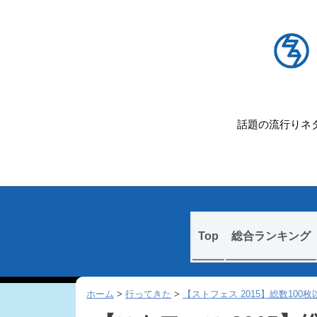
話題の流行りネタ
Skip
Top
総合ランキング
to
content
ホーム
>
行ってきた
>
【ストフェス 2015】総数10