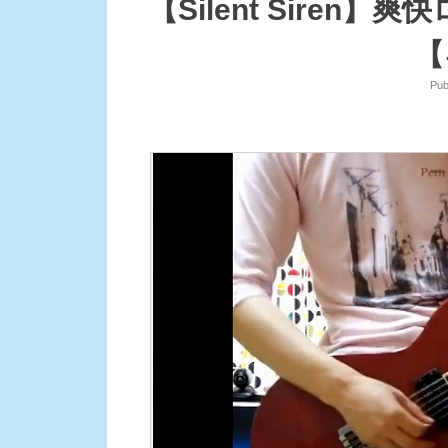
【Silent Sire
【
Pub