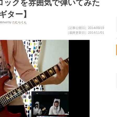
n】爽快ロックを雰囲気で弾いてみた
ギター】
lished
by
たむらくん
［記事公開日］2014/09/19
［最終更新日］2014/11/01