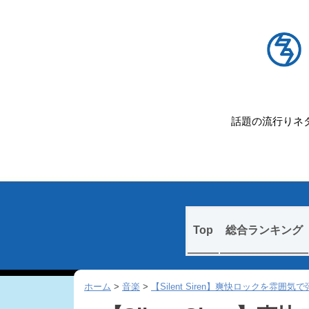
話題の流行りネタ
Skip
Top
総合ランキング
to
content
ホーム
>
音楽
>
【Silent Siren】爽快ロックを雰囲