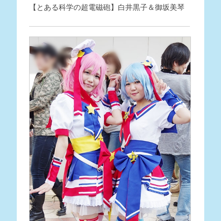
【とある科学の超電磁砲】白井黒子＆御坂美琴