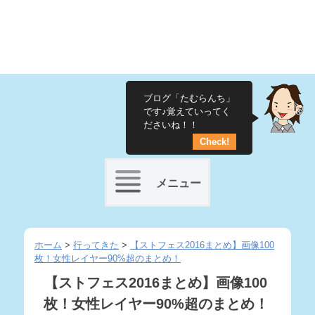
ブログ「たむらんち」
です♪覚えていってく
ださいね！！
Check!
メニュー
Skip
to
ホーム
>
行ってきた
>
【ストフェス2016まとめ】画像100
枚！女性レイヤー90%超のまとめ！
content
【ストフェス2016まとめ】画像100
枚！女性レイヤー90%超のまとめ！