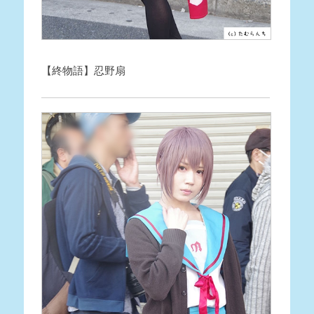
【終物語】忍野扇