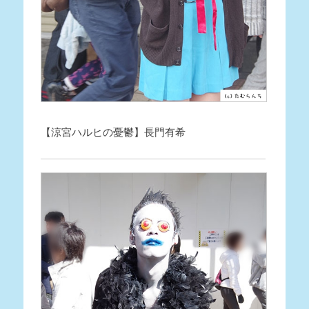
【涼宮ハルヒの憂鬱】長門有希