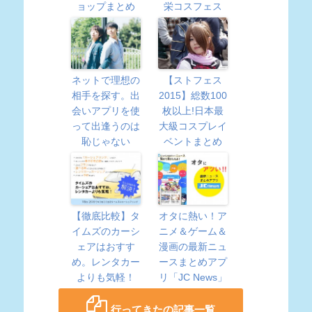
ョップまとめ
栄コスフェス
ネットで理想の
【ストフェス
相手を探す。出
2015】総数100
会いアプリを使
枚以上!日本最
って出逢うのは
大級コスプレイ
恥じゃない
ベントまとめ
【徹底比較】タ
オタに熱い！ア
イムズのカーシ
ニメ＆ゲーム＆
ェアはおすす
漫画の最新ニュ
め。レンタカー
ースまとめアプ
よりも気軽！
リ「JC News」
行ってきたの記事一覧