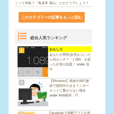
こって何処？「鳥居本 遊山」とかどうでしょう？
このカテゴリーの記事をもっと読む
総合人気ランキング
おもしろ
1
あなたが男性(女性)になった
ら何センチ？「1.089」を使
った計算が話題！
under
流
行
【Windows】有線やWiFi接
2
続で識別中のままインター
ネットに繋がらない場合
under
Web制作、IT
Facebookで診断アプリを使