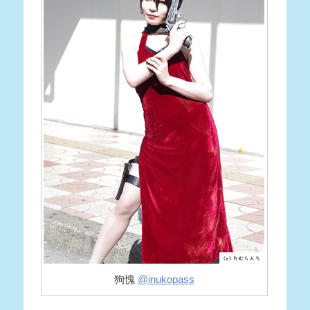
狗愧
@inukopass