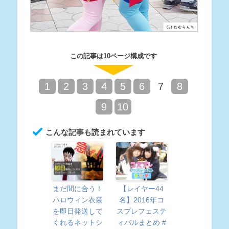
この記事は10ページ構成です
1
2
3
4
5
6
7
8
9
10
こんな記事も読まれています
まだ間に合う！
【レイヤー44
ハロウィン衣装
名】2016年コ
を即日発送して
スプレフェステ
くれるネットシ
ィバルまとめ #