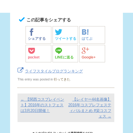
この記事をシェアする
シェアする
ツイートする
はてぶ
pocket
LINEに送る
Google+
ライフスタイルブログランキング
This entry was posted in
行ってきた
.
Post
←
【関西コスプレイベン
【レイヤー44名画像】
navigation
ト】2016年のストフェス
2016年コスプレフェステ
は3月20日開催！
ィバルまとめ #栄コスフ
ェス
→