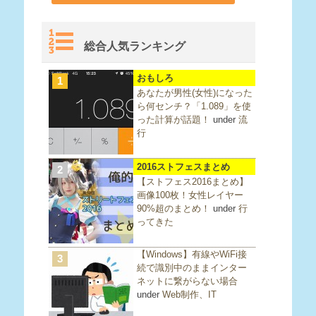
総合人気ランキング
おもしろ
1
あなたが男性(女性)になった
ら何センチ？「1.089」を使
った計算が話題！
under
流
行
2016ストフェスまとめ
2
【ストフェス2016まとめ】
画像100枚！女性レイヤー
90%超のまとめ！
under
行
ってきた
【Windows】有線やWiFi接
3
続で識別中のままインター
ネットに繋がらない場合
under
Web制作、IT