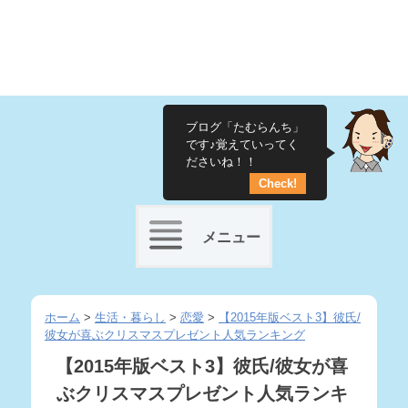
ブログ「たむらんち」
です♪覚えていってく
ださいね！！
Check!
メニュー
Skip
to
ホーム
>
生活・暮らし
>
恋愛
>
【2015年版ベスト3】彼氏/
彼女が喜ぶクリスマスプレゼント人気ランキング
content
【2015年版ベスト3】彼氏/彼女が喜
ぶクリスマスプレゼント人気ランキ