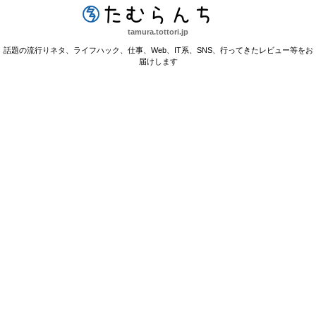
たむらんち
tamura.tottori.jp
話題の流行りネタ、ライフハック、仕事、Web、IT系、SNS、行ってきたレビュー等をお
届けします